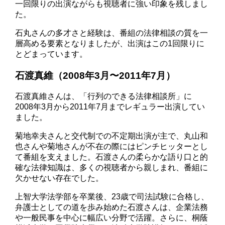
一回限りの出演ながらも視聴者に強い印象を残しまし
た。
石丸さんの多才さと経験は、番組の法律相談の質を一
層高める要素となりましたが、出演はこの1回限りに
とどまっています。
石渡真維（2008年3月〜2011年7月）
石渡真維さんは、「行列のできる法律相談所」に
2008年3月から2011年7月までレギュラー出演してい
ました。
菊地幸夫さんと交代制での不定期出演が主で、丸山和
也さんや菊地さんが不在の際にはピンチヒッターとし
て番組を支えました。石渡さんの柔らかな語り口と的
確な法律知識は、多くの視聴者から親しまれ、番組に
欠かせない存在でした。
上智大学法学部を卒業後、23歳で司法試験に合格し、
弁護士としての道を歩み始めた石渡さんは、企業法務
や一般民事を中心に幅広い分野で活躍。さらに、桐蔭