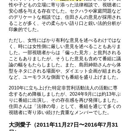
性や子どもの立場に寄り添った法律相談で、視聴者に
安心感を与える存在でした。セクハラや家庭問題など
のデリケートな相談では、住田さんの意見が採用され
ることが多く、その柔らかい語り口と鋭い法的分析が
印象的でした。
ただし、女性にばかり有利な意見を述べるわけではな
く、時には女性側に厳しい意見を述べることもありま
した。一部視聴者からは「偏った見方」と批判される
こともありましたが、そうした意見も含めて番組に議
論の幅をもたらしました。また、島田紳助さんから体
型をネタにされる場面や、ダイエット企画が組まれる
など、ユーモラスな側面でも番組を盛り上げました。
2010年に立ち上げた特定非営利活動法人の活動に専
念するため降板しましたが、2024年9月には約13年ぶ
りに番組に出演し、その存在感を再び発揮しました。
住田さんは「法律の母」として、番組を通じて多くの
視聴者に寄り添い続けた貴重なメンバーでした。
大渕愛子（2011年11月27日〜2016年7月31