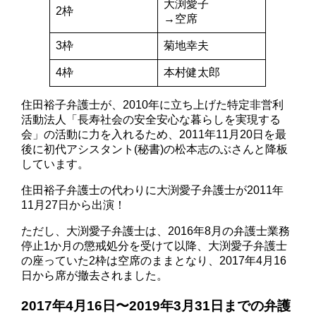
大渕愛子
2枠
→空席
3枠
菊地幸夫
4枠
本村健太郎
住田裕子弁護士が、2010年に立ち上げた特定非営利
活動法人「長寿社会の安全安心な暮らしを実現する
会」の活動に力を入れるため、2011年11月20日を最
後に初代アシスタント(秘書)の松本志のぶさんと降板
しています。
住田裕子弁護士の代わりに大渕愛子弁護士が2011年
11月27日から出演！
ただし、大渕愛子弁護士は、2016年8月の弁護士業務
停止1か月の懲戒処分を受けて以降、大渕愛子弁護士
の座っていた2枠は空席のままとなり、2017年4月16
日から席が撤去されました。
2017年4月16日〜2019年3月31日までの弁護