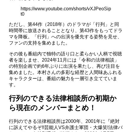
https://www.youtube.com/shorts/vXJPeoSip
t0
ただし、第44作（2018年）のドラマが「行列」と同
時間帯に放送されることとなり、第43作をもってドラ
マを降板。「行列」への出演を優先する姿勢を見せ、
ファンの支持を集めました。
その後も番組内で独特の語り口と柔らかい人柄で視聴
者を楽しませ、2024年11月には「令和の法律相談」
の特別企画で約6年ぶりに出演を果たし、再び注目を
集めました。本村さんの多彩な経歴と人間味あふれる
キャラクターは、番組の魅力を一層引き立てていま
す。
行列のできる法律相談所の初期か
ら現在のメンバーまとめ！
行列のできる法律相談所は2000年、2001年に『絶対
に訴えてやるぞ!!芸能人VS弁護士軍団・大爆笑!法律バ