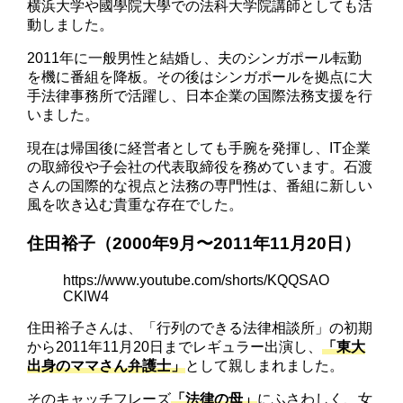
横浜大学や國學院大學での法科大学院講師としても活
動しました。
2011年に一般男性と結婚し、夫のシンガポール転勤
を機に番組を降板。その後はシンガポールを拠点に大
手法律事務所で活躍し、日本企業の国際法務支援を行
いました。
現在は帰国後に経営者としても手腕を発揮し、IT企業
の取締役や子会社の代表取締役を務めています。石渡
さんの国際的な視点と法務の専門性は、番組に新しい
風を吹き込む貴重な存在でした。
住田裕子（2000年9月〜2011年11月20日）
https://www.youtube.com/shorts/KQQSAO
CKlW4
住田裕子さんは、「行列のできる法律相談所」の初期
から2011年11月20日までレギュラー出演し、
「東大
出身のママさん弁護士」
として親しまれました。
そのキャッチフレーズ
「法律の母」
にふさわしく、女