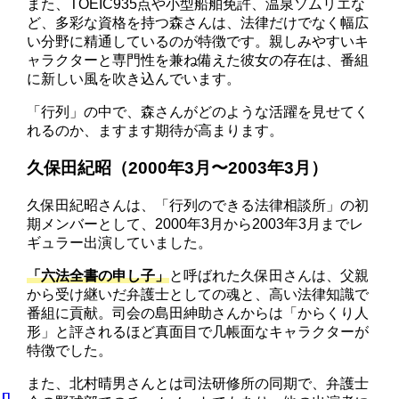
また、TOEIC935点や小型船舶免許、温泉ソムリエな
ど、多彩な資格を持つ森さんは、法律だけでなく幅広
い分野に精通しているのが特徴です。親しみやすいキ
ャラクターと専門性を兼ね備えた彼女の存在は、番組
に新しい風を吹き込んでいます。
「行列」の中で、森さんがどのような活躍を見せてく
れるのか、ますます期待が高まります。
久保田紀昭（2000年3月〜2003年3月）
久保田紀昭さんは、「行列のできる法律相談所」の初
期メンバーとして、2000年3月から2003年3月までレ
ギュラー出演していました。
「六法全書の申し子」
と呼ばれた久保田さんは、父親
から受け継いだ弁護士としての魂と、高い法律知識で
番組に貢献。司会の島田紳助さんからは「からくり人
形」と評されるほど真面目で几帳面なキャラクターが
特徴でした。
また、北村晴男さんとは司法研修所の同期で、弁護士