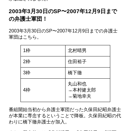
2003年3月30日のSP〜2007年12月9日まで
の弁護士軍団！
2003年3月30日のSP〜2007年12月9日までの弁護士
軍団はこちら。
1枠
北村晴男
2枠
住田裕子
3枠
橋下徹
丸山和也
4枠
→本村健太郎
→菊地幸夫
番組開始当初から弁護士軍団だった久保田紀昭弁護士
が本業に専念するということで降板。久保田紀昭の代
わりに橋下徹弁護士が加入。