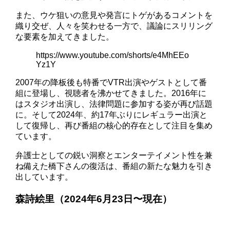
また、ウケ狙いの意見や発言にトゲがあるコメントを
織り交ぜ、人々を笑わせる一方で、議論にスリリング
な要素を加えてきました。
https://www.youtube.com/shorts/e4MhEEo
Yz1Y
2007年の降板後も特番でVTR出演やゲストとして番
組に登場し、視聴者を沸かせてきました。2016年に
はスタジオ出演し、法律問題に参加する姿が再び話題
に。そして2024年、約17年ぶりにレギュラー出演と
して復帰し、再び番組の核心的存在として注目を集め
ています。
弁護士としての鋭い洞察とエンターテイメント性を兼
ね備えた橋下さんの復活は、番組の新たな魅力を引き
出しています。
森詩絵里（2024年6月23日〜現在）