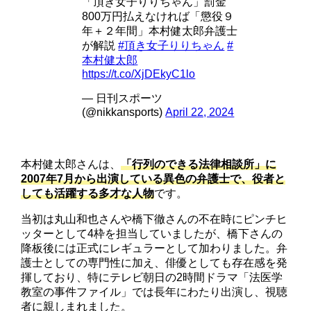
「頂き女子りりちゃん」罰金
800万円払えなければ「懲役９
年＋２年間」本村健太郎弁護士
が解説
#頂き女子りりちゃん
#
本村健太郎
https://t.co/XjDEkyC1lo
— 日刊スポーツ
(@nikkansports)
April 22, 2024
本村健太郎さんは、
「行列のできる法律相談所」に
2007年7月から出演している異色の弁護士で、役者と
しても活躍する多才な人物
です。
当初は丸山和也さんや橋下徹さんの不在時にピンチヒ
ッターとして4枠を担当していましたが、橋下さんの
降板後には正式にレギュラーとして加わりました。弁
護士としての専門性に加え、俳優としても存在感を発
揮しており、特にテレビ朝日の2時間ドラマ「法医学
教室の事件ファイル」では長年にわたり出演し、視聴
者に親しまれました。