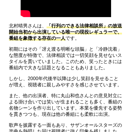
北村晴男さんは、
「行列のできる法律相談所」の放送
開始当初から出演している唯一の現役レギュラーで、
番組を象徴する存在の一人
です。
初期にはその「冴え渡る明晰な頭脳」と「冷静沈着」
な態度が特徴で、法律相談では一切笑顔を見せないス
タイルを貫いていました。このため、笑ったときには
番組内で大きな話題となることもありました。
しかし、2000年代後半以降は少し笑顔を見せること
が増え、視聴者に親しみやすさを感じさせています。
また、他の出演者、特に丸山和也さんとの意見対立に
よる掛け合いでは笑いが生まれることも多く、番組の
名物シーンを作り出しています。本業を優先する姿勢
を貫きつつも、現在は他の番組にも柔軟に出演。
歌声を披露する一面もあり、サザンオールスターズの
楽曲を熱唱した回は視聴者に強く印象を残しました。