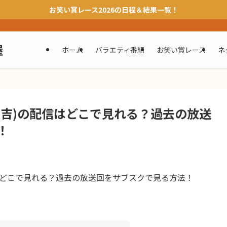
お笑い賞レース2026の日程＆結果一覧！
屋
ホーム
バラエティ番組
お笑い賞レース
ネ
有吉)の配信はどこで見れる？過去の放送
！