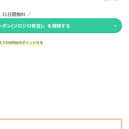
 31日間無料 ／
ジャポン(ジロジロ有吉)』を視聴する
入で600円分のポイント付与