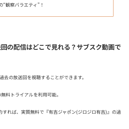
の“観察バラエティ”！
去回の配信はどこで見れる？サブスク動画で
』の過去の放送回を視聴することができます。
間の無料トライアルを利用可能。
約すれば、実質無料で『有吉ジャポン(ジロジロ有吉)』の過