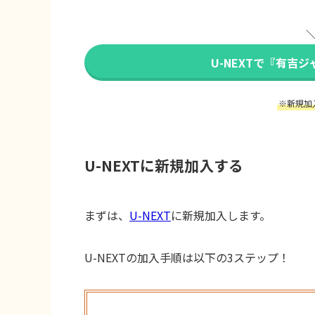
＼
U-NEXTで『有吉
※新規加
U-NEXTに新規加入する
まずは、
U-NEXT
に新規加入します。
U-NEXTの加入手順は以下の3ステップ！