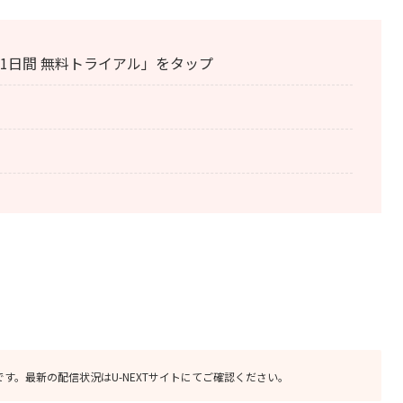
31日間 無料トライアル」をタップ
です。最新の配信状況はU-NEXTサイトにてご確認ください。