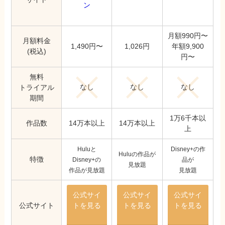
ン
月額990円〜
月額料金
1,490円〜
1,026円
年額9,900
(税込)
円〜
無料
なし
なし
なし
トライアル
期間
1万6千本以
作品数
14万本以上
14万本以上
上
Huluと
Disney+の作
Huluの作品が
特徴
Disney+の
品が
見放題
作品が見放題
見放題
公式サイ
公式サイ
公式サイ
公式サイト
トを見る
トを見る
トを見る