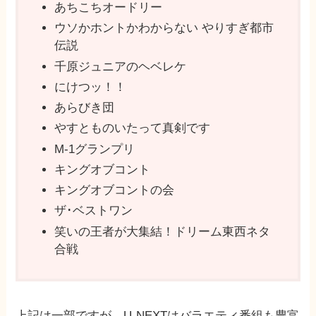
あちこちオードリー
ウソかホントかわからない やりすぎ都市
伝説
千原ジュニアのヘベレケ
にけつッ！！
あらびき団
やすとものいたって真剣です
M-1グランプリ
キングオブコント
キングオブコントの会
ザ･ベストワン
笑いの王者が大集結！ドリーム東西ネタ
合戦
上記は一部ですが、U-NEXTはバラエティ番組も豊富