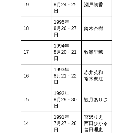
19
8月24・25
瀬戸朝香
日
1995年
18
8月26・27
鈴木杏樹
日
1994年
17
8月20・21
牧瀬里穂
日
1993年
赤井英和
16
8月21・22
裕木奈江
日
1992年
15
8月29・30
観月ありさ
日
1991年
宮沢りえ
14
7月27・28
西田ひかる
日
畠田理恵