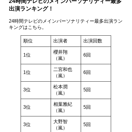
24時間テレビのメインパーソナリティー最多
出演ランキング！
24時間テレビのメインパーソナリティー最多出演ラン
キングはこちら。
順位
出演者
出演回数
櫻井翔
1位
6回
（嵐）
二宮和也
1位
6回
（嵐）
松本潤
3位
5回
（嵐）
相葉雅紀
3位
5回
（嵐）
大野智
3位
5回
（嵐）