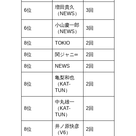
増田貴久
6位
3回
（NEWS）
小山慶一郎
6位
3回
（NEWS）
8位
TOKIO
2回
8位
関ジャニ∞
2回
8位
NEWS
2回
亀梨和也
8位
（KAT-
2回
TUN）
中丸雄一
8位
（KAT-
2回
TUN）
井ノ原快彦
8位
2回
（V6）