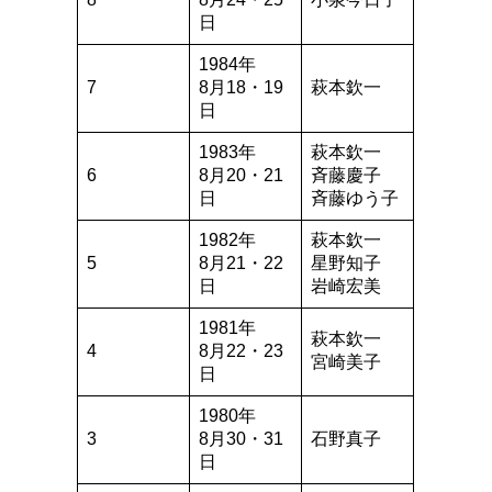
日
1984年
7
8月18・19
萩本欽一
日
1983年
萩本欽一
6
8月20・21
斉藤慶子
日
斉藤ゆう子
1982年
萩本欽一
5
8月21・22
星野知子
日
岩崎宏美
1981年
萩本欽一
4
8月22・23
宮崎美子
日
1980年
3
8月30・31
石野真子
日