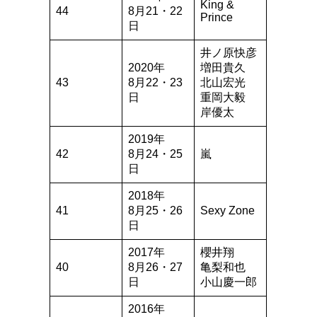
King &
44
8月21・22
Prince
日
井ノ原快彦
2020年
増田貴久
43
8月22・23
北山宏光
日
重岡大毅
岸優太
2019年
42
8月24・25
嵐
日
2018年
41
8月25・26
Sexy Zone
日
2017年
櫻井翔
40
8月26・27
亀梨和也
日
小山慶一郎
2016年