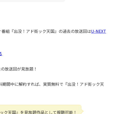
ィ番組『出没！アド街ック天国』の過去の放送回は
U-NEXT
る
去の放送回が見放題！
無料期間中に解約すれば、実質無料で『出没！アド街ック天
ド街ック天国』を見放題作品として視聴可能！