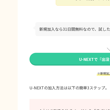
新規加入なら31日間無料なので、試し
＼
U-NEXTで『
※新規加
U-NEXTの加入方法は以下の簡単3ステップ。