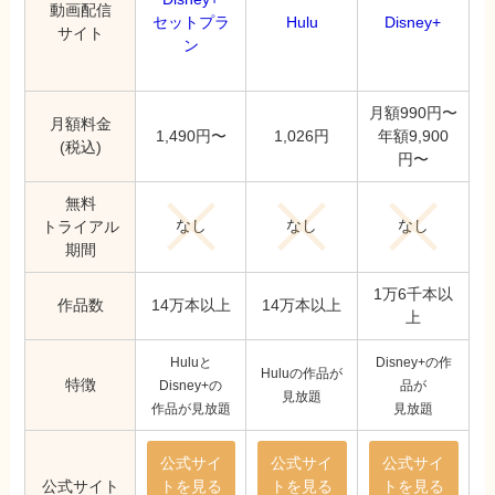
動画配信
セットプラ
Hulu
Disney+
サイト
ン
月額990円〜
月額料金
1,490円〜
1,026円
年額9,900
(税込)
円〜
無料
なし
なし
なし
トライアル
期間
1万6千本以
作品数
14万本以上
14万本以上
上
Huluと
Disney+の作
Huluの作品が
特徴
Disney+の
品が
見放題
作品が見放題
見放題
公式サイ
公式サイ
公式サイ
公式サイト
トを見る
トを見る
トを見る