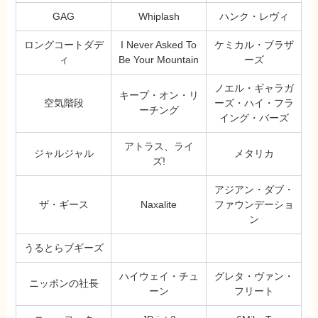
GAG
Whiplash
ハンク・レヴィ
ロングコートダデ
I Never Asked To
ケミカル・ブラザ
ィ
Be Your Mountain
ーズ
ノエル・ギャラガ
キープ・オン・リ
空気階段
ーズ・ハイ・フラ
ーチング
イング・バーズ
アトラス、ライ
ジャルジャル
メタリカ
ズ!
アジアン・ダブ・
ザ・ギース
Naxalite
ファウンデーショ
ン
うるとらブギーズ
ハイウェイ・チュ
グレタ・ヴァン・
ニッポンの社長
ーン
フリート