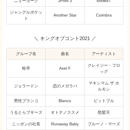
ニューヨーク
JPrint 3
6MilesT
ジャングルポケッ
Another Star
Coimbra
ト
＼ キングオブコント2021 ／
グループ名
曲名
アーティスト
クレイジー・フロ
蛙亭
Axel F
ッグ
マキシマム ザ ホ
ジェラードン
恋のメガラバ
ルモン
男性ブランコ
Blanco
ピットブル
うるとらブギーズ
オトナノススメ
怒髪天
ニッポンの社長
Runaway Baby
ブルーノ・マーズ