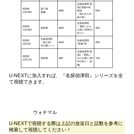
名探偵津田 第
3話 怪盗vs名
2024年
第三弾
#402
探偵
94分
12月18日
後編
～狙われた白
鳥の歌～
名探偵津田
2025年
～電気じかけ
第四弾
#442
45分
11月26日
の罠と100年の
祈り〜
名探偵津田
2025年
名探偵津田
（第三弾）
#443
45分
12月3日
“長袖”SP
未公開シーン
名探偵津田 第
4話 ～電気じ
2025年
第四弾
#SP
かけの罠と100
73分
12月17日
年の祈り～ 前
編
U-NEXTに加入すれば、『名探偵津田』シリーズを全
て視聴できます。
ウォチマル
U-NEXTで視聴する際は上記の放送日と話数を参考に
検索して視聴してください！