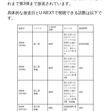
れまで第3弾まで放送されています。
具体的な放送日とU-NEXTで視聴できる話数は以下で
す。
U-NEXT
放送日
シリーズ
タイトル
放送時間
話数
犯人を見つけ
るまでミステ
リードラマの
2023年
世界から抜け
第一弾
#320
約32分程度
1月25日
出せないドッ
キリ、めちゃ
しんどい説 ほ
か
犯人を見つけ
るまでミステ
リードラマの
2023年
第二弾
世界から抜け
#354
46分
11月8日
前編
出せないドッ
キリ、めちゃ
しんどい説 第
2弾
犯人を見つけ
るまでミステ
リードラマの
2023年
第ニ弾
世界から抜け
#355
45分
11月15日
後編
出せないドッ
キリ、めちゃ
しんどい説 第
2弾～完結編
2024年
第三弾
名探偵津田 第
#401
46分
12月11日
前編
3話