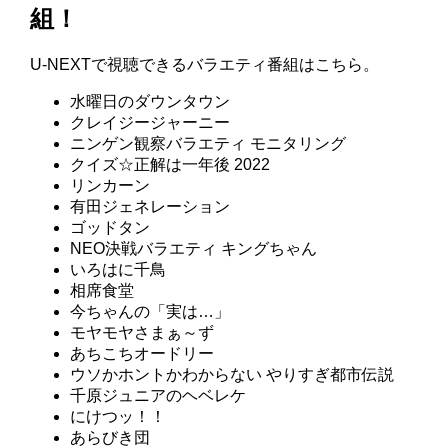
組！
U-NEXTで視聴できるバラエティ番組はこちら。
水曜日のダウンタウン
クレイジージャーニー
ニンゲン観察バラエティ モニタリング
クイズ☆正解は一年後 2022
リンカーン
有田ジェネレーション
ゴッドタン
NEO決戦バラエティ キングちゃん
いろはに千鳥
相席食堂
今ちゃんの「実は…」
モヤモヤさまぁ～ず
あちこちオードリー
ウソかホントかわからない やりすぎ都市伝説
千原ジュニアのヘベレケ
にけつッ！！
あらびき団