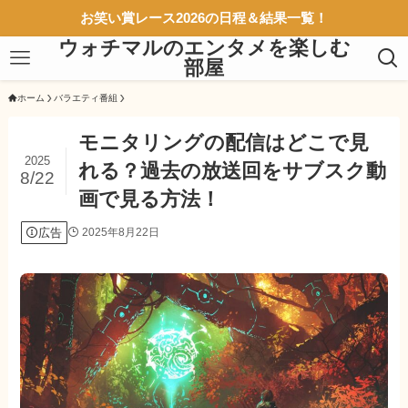
お笑い賞レース2026の日程＆結果一覧！
ウォチマルのエンタメを楽しむ
部屋
ホーム
バラエティ番組
モニタリングの配信はどこで見
2025
れる？過去の放送回をサブスク動
8/22
画で見る方法！
広告
2025年8月22日