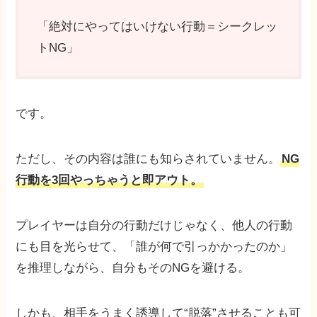
「絶対にやってはいけない行動＝シークレッ
トNG」
です。
ただし、その内容は誰にも知らされていません。
NG
行動を3回やっちゃうと即アウト。
プレイヤーは自分の行動だけじゃなく、他人の行動
にも目を光らせて、「誰が何で引っかかったのか」
を推理しながら、自分もそのNGを避ける。
しかも、相手をうまく誘導して“脱落”させることも可