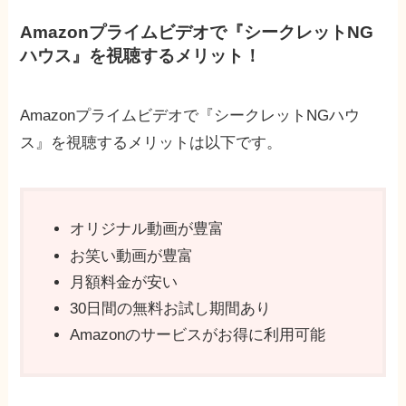
Amazonプライムビデオで『シークレットNG
ハウス』を視聴するメリット！
Amazonプライムビデオで『シークレットNGハウ
ス』を視聴するメリットは以下です。
オリジナル動画が豊富
お笑い動画が豊富
月額料金が安い
30日間の無料お試し期間あり
Amazonのサービスがお得に利用可能