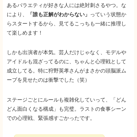
あるバラエティが好きな人には絶対刺さるやつ。な
により、
「誰も正解がわからない」
っていう状態か
らスタートするから、見てるこっちも一緒に推理し
て楽しめます！
しかも出演者が本気。芸人だけじゃなく、モデルや
アイドルも混ざってるのに、ちゃんと心理戦として
成立してる。特に狩野英孝さんがまさかの頭脳派ム
ーブを見せたのは衝撃でした（笑）
ステージごとにルールも複雑化していって、「どん
どん面白くなる構成」も完璧。ラストの食事シーン
での心理戦、緊張感すごかったです。