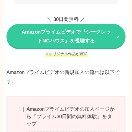
＼ 30日間無料 ／
Amazonプライムビデオで『シークレッ
トNGハウス』を視聴する
※オリジナル作品が豊富
Amazonプライムビデオの新規加入の流れは以下で
す。
Amazonプライムビデオの加入ページか
ら『プライム30日間の無料体験』をタ
ップ