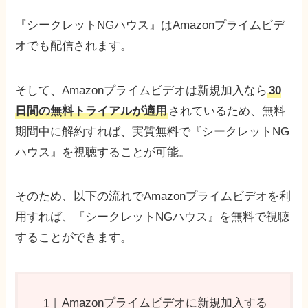
『シークレットNGハウス』はAmazonプライムビデ
オでも配信されます。
そして、Amazonプライムビデオは新規加入なら
30
日間の無料トライアルが適用
されているため、無料
期間中に解約すれば、実質無料で『シークレットNG
ハウス』を視聴することが可能。
そのため、以下の流れでAmazonプライムビデオを利
用すれば、『シークレットNGハウス』を無料で視聴
することができます。
Amazonプライムビデオに新規加入する