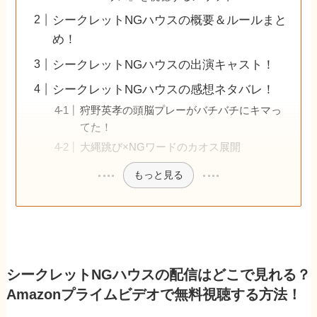
シークレットNGハウスの概要＆ルールまと
め！
シークレットNGハウスの出演キャスト！
シークレットNGハウスの感想ネタバレ！
狩野英孝の頭脳プレーがバチバチにキマっ
てた！
大縄跳び×NGワードのカオス展開
もっと見る
シークレットNGハウスの配信はどこで見れる？
Amazonプライムビデオで無料視聴する方法！