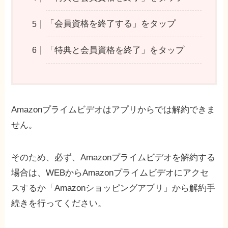
「会員資格を終了する」をタップ
「特典と会員資格を終了」をタップ
Amazonプライムビデオはアプリからでは解約できま
せん。
そのため、必ず、Amazonプライムビデオを解約する
場合は、WEBからAmazonプライムビデオにアクセ
スするか「Amazonショッピングアプリ」から解約手
続きを行ってください。