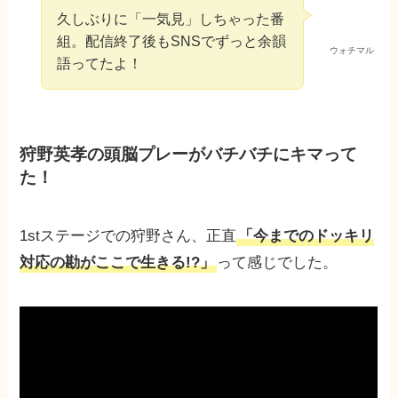
久しぶりに「一気見」しちゃった番
組。配信終了後もSNSでずっと余韻
ウォチマル
語ってたよ！
狩野英孝の頭脳プレーがバチバチにキマって
た！
1stステージでの狩野さん、正直
「今までのドッキリ
対応の勘がここで生きる!?」
って感じでした。