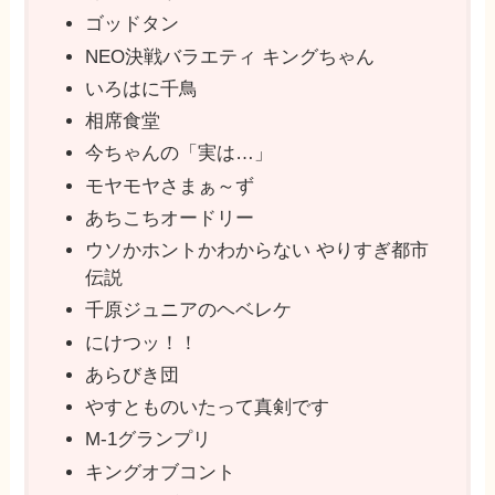
ゴッドタン
NEO決戦バラエティ キングちゃん
いろはに千鳥
相席食堂
今ちゃんの「実は…」
モヤモヤさまぁ～ず
あちこちオードリー
ウソかホントかわからない やりすぎ都市
伝説
千原ジュニアのヘベレケ
にけつッ！！
あらびき団
やすとものいたって真剣です
M-1グランプリ
キングオブコント