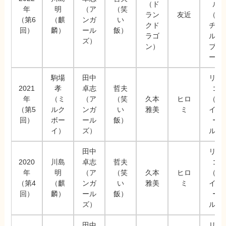
（ド
ル
年
明
（ア
（笑
ラン
友近
（マ
（第6
（麒
ンガ
い
クド
ヂカ
回）
麟）
ール
飯）
ラゴ
ルラ
ズ）
ン）
ブリ
ー）
駒場
田中
リン
2021
孝
卓志
哲夫
ゴ
年
（ミ
（ア
（笑
久本
ヒロ
（ハ
（第5
ルク
ンガ
い
雅美
ミ
イヒ
回）
ボー
ール
飯）
ー
イ）
ズ）
ル）
田中
リン
2020
川島
卓志
哲夫
ゴ
年
明
（ア
（笑
久本
ヒロ
（ハ
（第4
（麒
ンガ
い
雅美
ミ
イヒ
回）
麟）
ール
飯）
ー
ズ）
ル）
田中
リン