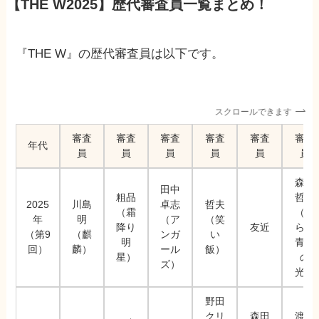
【THE W2025】歴代審査員一覧まとめ！
『THE W』の歴代審査員は以下です。
スクロールできます
審査
審査
審査
審査
審査
審査
年代
員
員
員
員
員
員
森田
田中
粗品
哲矢
2025
川島
卓志
哲夫
（霜
（さ
年
明
（ア
（笑
降り
友近
らば
（第9
（麒
ンガ
い
明
青春
回）
麟）
ール
飯）
星）
の
ズ）
光）
野田
クリ
森田
渡辺