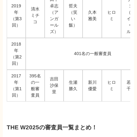
2019
卓志
哲夫
ゴ
清水
年
（ア
（笑
久本
ヒロ
（ハ
ミチ
（第3
ンガ
い
雅美
ミ
イヒ
コ
回）
ール
飯）
ー
ズ）
ル）
2018
年
401名の一般審査員
（第2
回）
2017
395名
吉田
年
の一
生瀬
新川
ヒロ
若槻
沙保
（第1
般審
勝久
優愛
ミ
千夏
里
回）
査員
THE W2025の審査員一覧まとめ！