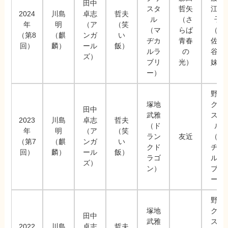
田中
スタ
哲矢
江里
2024
川島
卓志
哲夫
ル
（さ
子
年
明
（ア
（笑
（マ
らば
（阿
（第8
（麒
ンガ
い
ヂカ
青春
佐ヶ
回）
麟）
ール
飯）
ルラ
の
谷姉
ズ）
ブリ
光）
妹）
ー）
野田
塚地
クリ
田中
武雅
スタ
2023
川島
卓志
哲夫
（ド
ル
年
明
（ア
（笑
ラン
友近
（マ
（第7
（麒
ンガ
い
クド
ヂカ
回）
麟）
ール
飯）
ラゴ
ルラ
ズ）
ン）
ブリ
ー）
野田
塚地
クリ
田中
武雅
スタ
2022
川島
卓志
哲夫