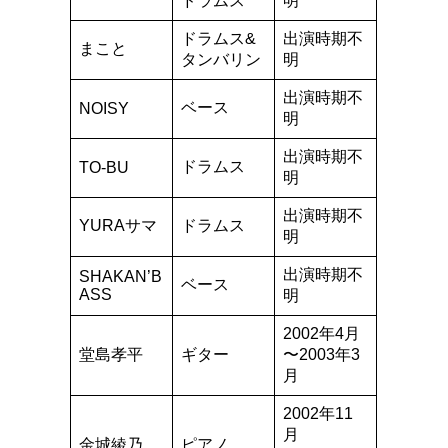
ドラムス
明
ドラムス&
出演時期不
まこと
タンバリン
明
出演時期不
ベース
NOISY
明
出演時期不
ドラムス
TO-BU
明
出演時期不
YURAサマ
ドラムス
明
出演時期不
SHAKAN’B
ベース
ASS
明
2002年4月
堂島孝平
ギター
〜2003年3
月
2002年11
月
金城綾乃
ピアノ