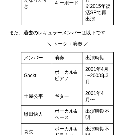
キーボード
き
※2015年復
活SPで再
出演
また、過去のレギュラーメンバーは以下です。
＼ トーク + 演奏 ／
メンバー
演奏
出演時期
2001年4月
ボーカル&
Gackt
〜2003年3
ピアノ
月
2001年4
土屋公平
ギター
月〜
ボーカル&
出演時期不
恩田快人
ベース
明
ボーカル&
出演時期不
真矢