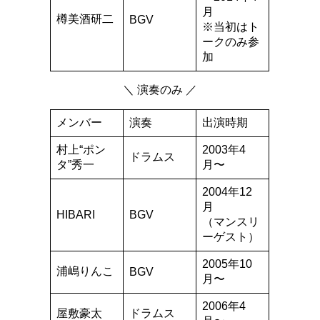
月
樽美酒研二
BGV
※当初はト
ークのみ参
加
＼ 演奏のみ ／
メンバー
演奏
出演時期
村上“ポン
2003年4
ドラムス
タ”秀一
月〜
2004年12
月
HIBARI
BGV
（マンスリ
ーゲスト）
2005年10
浦嶋りんこ
BGV
月〜
2006年4
屋敷豪太
ドラムス