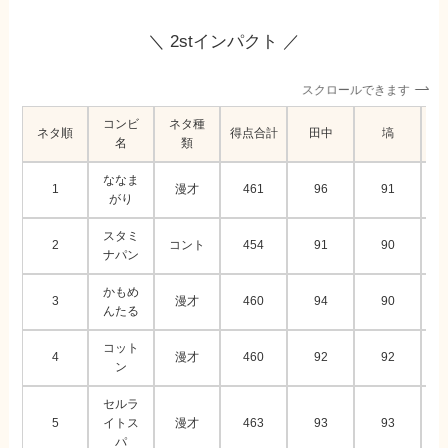
＼ 2stインパクト ／
スクロールできます
コンビ
ネタ種
ネタ順
得点合計
田中
塙
名
類
ななま
1
漫才
461
96
91
がり
スタミ
2
コント
454
91
90
ナパン
かもめ
3
漫才
460
94
90
んたる
コット
4
漫才
460
92
92
ン
セルラ
5
イトス
漫才
463
93
93
パ