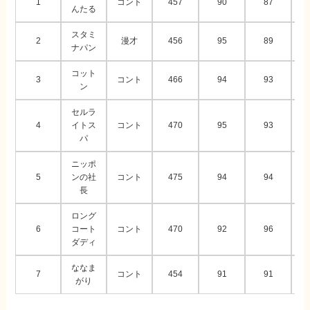
1
コント
457
90
87
んたる
スタミ
2
漫才
456
95
89
ナパン
コット
3
コント
466
94
93
ン
セルラ
4
イトス
コント
470
95
93
パ
ニッポ
5
ンの社
コント
475
94
94
長
ロング
6
コート
コント
470
92
96
ダディ
ななま
7
コント
454
91
91
がり