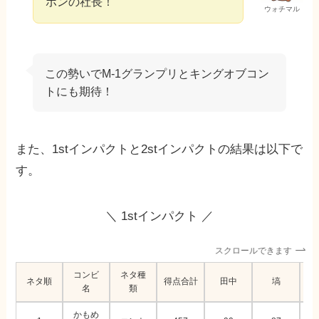
ポンの社長！
ウォチマル
この勢いでM-1グランプリとキングオブコン
トにも期待！
また、1stインパクトと2stインパクトの結果は以下で
す。
＼ 1stインパクト ／
スクロールできます
コンビ
ネタ種
ネタ順
得点合計
田中
塙
名
類
かもめ