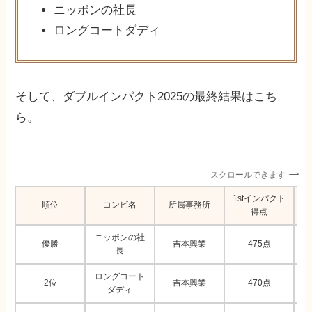
ニッポンの社長
ロングコートダディ
そして、ダブルインパクト2025の最終結果はこち
ら。
スクロールできます
1stインパクト
2
順位
コンビ名
所属事務所
得点
ニッポンの社
優勝
吉本興業
475点
長
ロングコート
2位
吉本興業
470点
ダディ