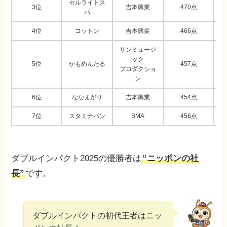
セルライトス
3位
吉本興業
470点
パ
4位
コットン
吉本興業
466点
サンミュージ
ック
5位
かもめんたる
457点
プロダクショ
ン
6位
ななまがり
吉本興業
454点
7位
スタミナパン
SMA
456点
ダブルインパクト2025の優勝者は
“ニッポンの社
長”
です。
ダブルインパクトの初代王者はニッ