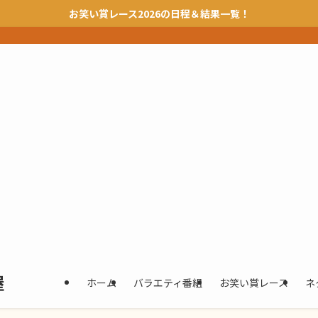
お笑い賞レース2026の日程＆結果一覧！
屋
ホーム
バラエティ番組
お笑い賞レース
ネ