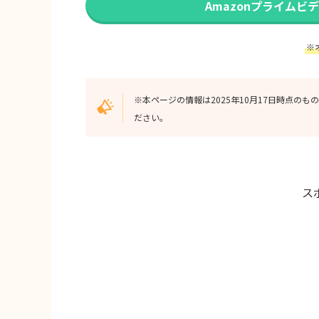
Amazonプライム
※
※本ページの情報は2025年10月17日時点の
ださい。
ス