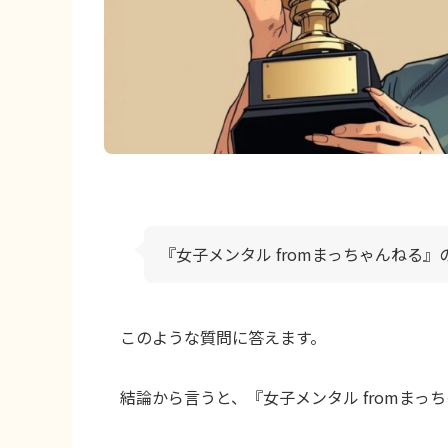
『女子メンタル fromまっちゃんねる
このような質問に答えます。
結論から言うと、『女子メンタル fromま