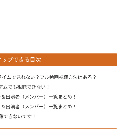
タップできる目次
プライムで見れない？フル動画視聴方法はある？
ミアムでも視聴できない！
者＆出演者（メンバー）一覧まとめ！
者＆出演者（メンバー）一覧まとめ！
聴できないです！