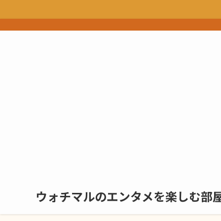
ウォチマルのエンタメを楽しむ部