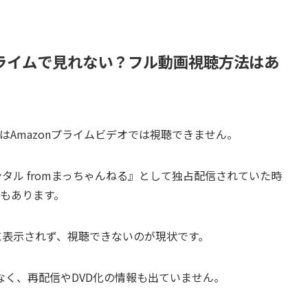
プライムで見れない？フル動画視聴方法はあ
」はAmazonプライムビデオでは視聴できません。
ンタル fromまっちゃんねる』として独占配信されていた時
ともあります。
果に表示されず、視聴できないのが現状です。
く、再配信やDVD化の情報も出ていません。