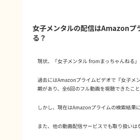
女子メンタルの配信はAmazon
る？
現状、「女子メンタル fromまっちゃんねる
過去にはAmazonプライムビデオで『女子メ
期があり、全6回のフル動画を視聴できたこ
しかし、現在はAmazonプライムの検索結
また、他の動画配信サービスでも取り扱いはな