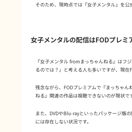
そのため、現時点では『女子メンタル』を公
女子メンタルの配信はFODプレミ
『女子メンタル fromまっちゃんねる』はフ
るのでは？」と考える人も多いですが、現在F
残念ながら、FODプレミアムで『まっちゃん
ねる』関連の作品は視聴できないのが現状で
また、DVDやBlu-rayといったパッケー
には存在しない状況です。