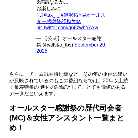
3連覇なるか…
お楽しみに
⋱
@tax_i_
#伊沢拓司
#オールス
ター感謝祭25秋
#tbs
pic.twitter.com/q68zwhYAxw
— 【公式】オールスター感謝
祭 (@allstar_tbs)
September 20,
2025
さらに、チーム戦や特別編など、その年の企画の違い
が反映されているのもこの番組ならでは。30年以上続
く長寿特番の“進化の記録”として、とても価値のある
データだといえます。
オールスター感謝祭の歴代司会者
(MC)＆女性アシスタント一覧まと
め！