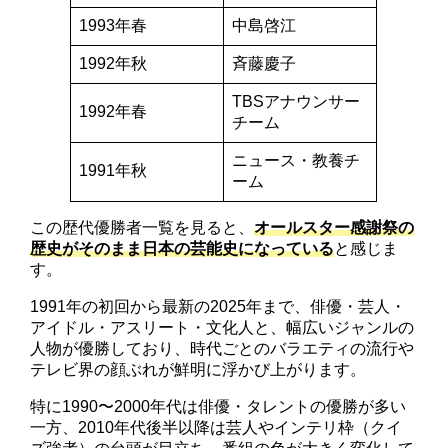
1993年春
中島啓江
1992年秋
斉藤慶子
TBSアナウンサー
1992年春
チーム
ニュース・教養チ
1991年秋
ーム
この歴代優勝者一覧を見ると、
オールスター感謝祭の
歴史がそのまま日本の芸能史になっている
と感じま
す。
1991年の初回から最新の2025年まで、俳優・芸人・
アイドル・アスリート・文化人と、幅広いジャンルの
人物が優勝しており、時代ごとのバラエティの流行や
テレビ界の顔ぶれが鮮明に浮かび上がります。
特に1990〜2000年代は俳優・タレントの優勝が多い
一方、2010年代後半以降は芸人やインテリ枠（クイ