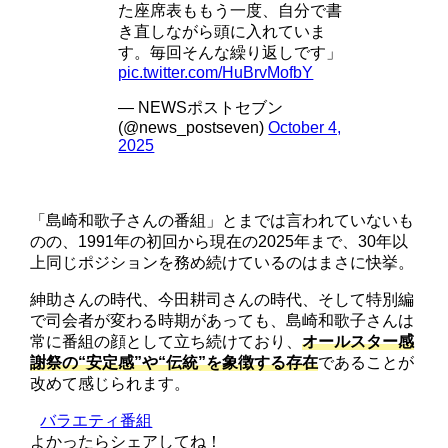
た座席表ももう一度、自分で書
き直しながら頭に入れていま
す。毎回そんな繰り返しです」
pic.twitter.com/HuBrvMofbY
— NEWSポストセブン
(@news_postseven)
October 4,
2025
「島崎和歌子さんの番組」とまでは言われていないも
のの、1991年の初回から現在の2025年まで、30年以
上同じポジションを務め続けているのはまさに快挙。
紳助さんの時代、今田耕司さんの時代、そして特別編
で司会者が変わる時期があっても、島崎和歌子さんは
常に番組の顔として立ち続けており、
オールスター感
謝祭の“安定感”や“伝統”を象徴する存在
であることが
改めて感じられます。
バラエティ番組
よかったらシェアしてね！