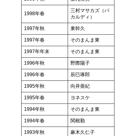
三村マサカズ（バ
1998年春
カルディ）
1997年秋
東幹久
1997年春
そのまんま東
1997年年末
そのまんま東
1996年秋
野際陽子
1996年春
辰巳琢郎
1995年秋
向井亜紀
1995年春
ヨネスケ
1994年秋
そのまんま東
1994年春
関根勤
1993年秋
麻木久仁子