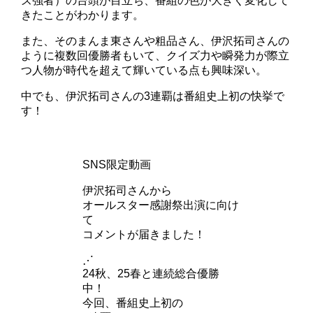
ズ強者）の台頭が目立ち、番組の色が大きく変化して
きたことがわかります。
また、そのまんま東さんや粗品さん、伊沢拓司さんの
ように複数回優勝者もいて、クイズ力や瞬発力が際立
つ人物が時代を超えて輝いている点も興味深い。
中でも、伊沢拓司さんの3連覇は番組史上初の快挙で
す！
SNS限定動画
伊沢拓司さんから
オールスター感謝祭出演に向け
て
コメントが届きました！
⋰
24秋、25春と連続総合優勝
中！
今回、番組史上初の