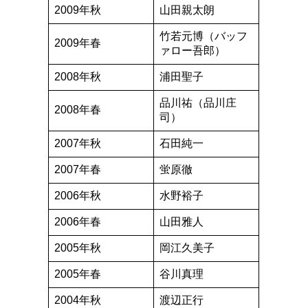
2009年秋
山田親太朗
竹若元博（バッフ
2009年春
ァロー吾郎）
2008年秋
浦田聖子
品川祐（品川庄
2008年春
司）
2007年秋
石田純一
2007年春
蛍原徹
2006年秋
水野裕子
2006年春
山田雅人
2005年秋
岡江久美子
2005年春
谷川真理
2004年秋
渡辺正行