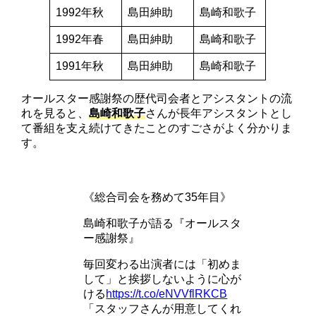
1992年秋
島田紳助
島崎和歌子
1992年春
島田紳助
島崎和歌子
1991年秋
島田紳助
島崎和歌子
オールスター感謝祭の歴代司会者とアシスタントの流
れを見ると、
島崎和歌子
さんが長年アシスタントとし
て番組を支え続けてきたことのすごさがよく分かりま
す。
《総合司会を務めて35年目》
島崎和歌子が語る『オールスタ
ー感謝祭』
毎回変わる出演者には「初めま
して」と挨拶しないように心が
ける
https://t.co/eNVVflRKCB
「スタッフさんが用意してくれ