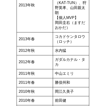
（KAT-TUN）、狩
2013年秋
野英孝、山田親太
朗
【個人MVP】
岡田圭右（ますだ
おかだ）
コカドケンタロウ
2013年春
（ロッチ）
2012年秋
水内猛
ガダルカナル・タ
2012年春
カ
2011年秋
中山エミリ
2011年春
勝俣州和
2010年秋
岡江久美子
2010年春
前田健