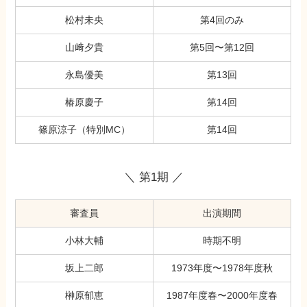
松村未央
第4回のみ
山﨑夕貴
第5回〜第12回
永島優美
第13回
椿原慶子
第14回
篠原涼子（特別MC）
第14回
＼ 第1期 ／
審査員
出演期間
小林大輔
時期不明
坂上二郎
1973年度〜1978年度秋
榊原郁恵
1987年度春〜2000年度春