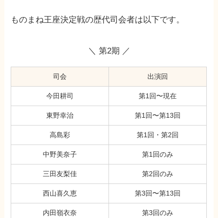
ものまね王座決定戦の歴代司会者は以下です。
＼ 第2期 ／
司会
出演回
今田耕司
第1回〜現在
東野幸治
第1回〜第13回
高島彩
第1回・第2回
中野美奈子
第1回のみ
三田友梨佳
第2回のみ
西山喜久恵
第3回〜第13回
内田嶺衣奈
第3回のみ