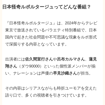
日本怪奇ルポルタージュってどんな番組？
『日本怪奇ルポルタージュ』は、2024年からテレビ
東京で放送されているバラエティ特別番組で、日本
国内で起きた社会問題や不可思議な現象をルポ形式
で深掘りする内容となっています。
出演者には
佐久間宣行さん
や
呂布カルマさん
、
蓮見
翔さん
（ダウ90000）といった個性派メンバーが揃
い、ナレーションは声優の
早見沙織さん
が担当。
その内容はシリアスながらも時折ユーモアを交えた
語り口で、多くの視聴者を引きつけています。