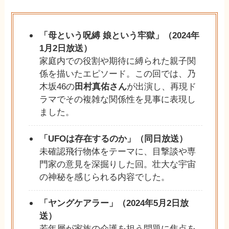
「母という呪縛 娘という牢獄」（2024年
1月2日放送）
家庭内での役割や期待に縛られた親子関
係を描いたエピソード。この回では、乃
木坂46の
田村真佑さん
が出演し、再現ド
ラマでその複雑な関係性を見事に表現し
ました。
「UFOは存在するのか」（同日放送）
未確認飛行物体をテーマに、目撃談や専
門家の意見を深掘りした回。壮大な宇宙
の神秘を感じられる内容でした。
「ヤングケアラー」（2024年5月2日放
送）
若年層が家族の介護を担う問題に焦点を