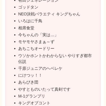
有田ジェネレーション
ゴッドタン
NEO決戦バラエティ キングちゃん
いろはに千鳥
相席食堂
今ちゃんの「実は…」
モヤモヤさまぁ～ず
あちこちオードリー
ウソかホントかわからない やりすぎ都市
伝説
千原ジュニアのヘベレケ
にけつッ！！
あらびき団
やすとものいたって真剣です
M-1グランプリ
キングオブコント