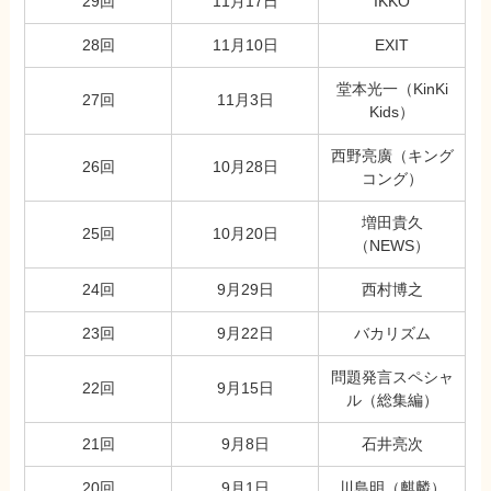
29回
11月17日
IKKO
28回
11月10日
EXIT
堂本光一（KinKi
27回
11月3日
Kids）
西野亮廣（キング
26回
10月28日
コング）
増田貴久
25回
10月20日
（NEWS）
24回
9月29日
西村博之
23回
9月22日
バカリズム
問題発言スペシャ
22回
9月15日
ル（総集編）
21回
9月8日
石井亮次
20回
9月1日
川島明（麒麟）