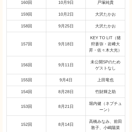
160回
10月9日
戸塚純貴
159回
10月2日
大沢たかお
158回
9月25日
大沢たかお
KEY TO LIT（猪
157回
9月18日
狩蒼弥・岩﨑大
昇・佐々木大光）
未公開SPのため
156回
9月11日
ゲストなし
155回
9月4日
上田竜也
154回
8月28日
竹財輝之助
堀内健（ネプチュ
153回
8月21日
ーン）
高橋みなみ、前田
152回
8月14日
敦子、小嶋陽菜