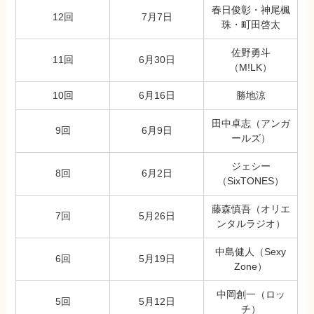
春日俊彰・神尾楓
12回
7月7日
珠・町田啓太
佐野勇斗
11回
6月30日
（M!LK）
10回
6月16日
勝地涼
田中卓志（アンガ
9回
6月9日
ールズ）
ジェシー
8回
6月2日
（SixTONES）
藤森慎吾（オリエ
7回
5月26日
ンタルラジオ）
中島健人（Sexy
6回
5月19日
Zone）
中岡創一（ロッ
5回
5月12日
チ）