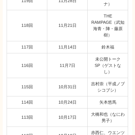
119回
11月28日
ナ）
THE
RAMPAGE（武知
118回
11月21日
海青・陣・藤原
樹）
117回
11月14日
鈴木福
未公開トーク
116回
11月7日
SP（ゲストな
し）
吉村崇（平成ノブ
115回
10月31日
シコブシ）
114回
10月24日
矢本悠馬
大橋和也（なにわ
113回
10月17日
男子）
赤西仁、ウエンツ