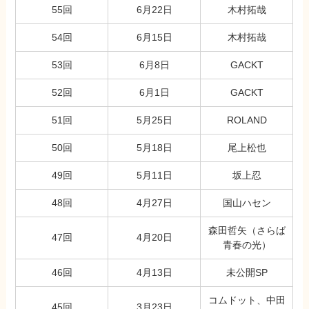
55回
6月22日
木村拓哉
54回
6月15日
木村拓哉
53回
6月8日
GACKT
52回
6月1日
GACKT
51回
5月25日
ROLAND
50回
5月18日
尾上松也
49回
5月11日
坂上忍
48回
4月27日
国山ハセン
森田哲矢（さらば
47回
4月20日
青春の光）
46回
4月13日
未公開SP
コムドット、中田
45回
3月23日