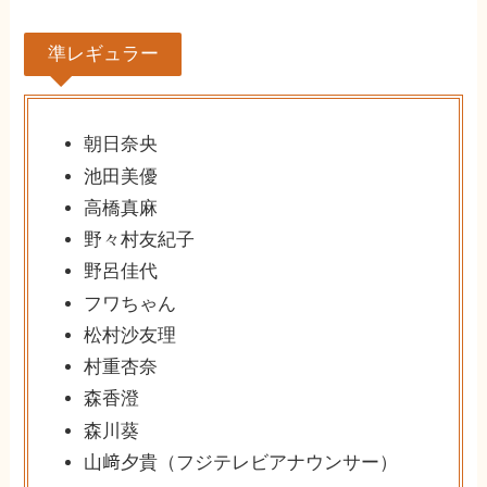
準レギュラー
朝日奈央
池田美優
高橋真麻
野々村友紀子
野呂佳代
フワちゃん
松村沙友理
村重杏奈
森香澄
森川葵
山﨑夕貴（フジテレビアナウンサー）