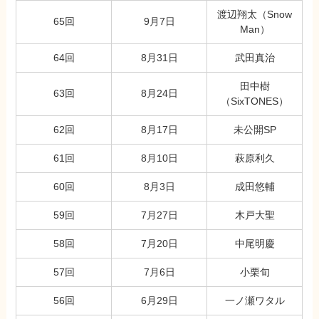
渡辺翔太（Snow
65回
9月7日
Man）
64回
8月31日
武田真治
田中樹
63回
8月24日
（SixTONES）
62回
8月17日
未公開SP
61回
8月10日
萩原利久
60回
8月3日
成田悠輔
59回
7月27日
木戸大聖
58回
7月20日
中尾明慶
57回
7月6日
小栗旬
56回
6月29日
一ノ瀬ワタル