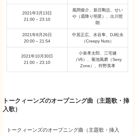
風間俊介、新庄剛志、せい
2021年3月13日
や（霜降り明星）、出川哲
21:00 – 23:10
朗
2021年8月26日
中居正広、水谷隼、DJ松永
20:00 – 21:54
（Creepy Nuts）
小泉孝太郎、三宅健
2021年10月30日
（V6）、菊池風磨（Sexy
21:00 – 23:10
Zone）、狩野英孝
トークィーンズのオープニング曲（主題歌・挿
入歌）
トークィーンズのオープニング曲（主題歌・挿入