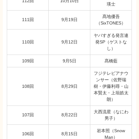
112回
10月10日
瑛士
髙地優吾
111回
9月19日
（SixTONES）
ヤバすぎる発言連
110回
9月12日
発SP（ゲストな
し）
109回
9月5日
髙橋藍
フジテレビアナウ
ンサー（佐野瑞
108回
8月29日
樹・伊藤利尋・山
本賢太・上垣皓太
朗）
大西流星（なにわ
107回
8月22日
男子）
岩本照（Snow
106回
8月15日
Man）