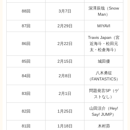
深澤辰哉（Snow
88回
3月7日
Man）
87回
2月29日
MIYAVI
Travis Japan（宮
86回
2月22日
近海斗・松田元
太・松倉海斗）
85回
2月15日
城田優
八木勇征
84回
2月8日
（FANTASTICS）
問題発言SP（ゲ
83回
2月1日
ストなし）
山田涼介（Hey!
82回
1月25日
Say! JUMP）
81回
1月18日
木村昴