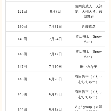
藤岡真威人、天翔
151回
8月7日
愛、天翔天音、藤
岡舞衣
150回
7月31日
近藤真彦
渡辺翔太（Snow
149回
7月24日
Man）
渡辺翔太（Snow
148回
7月17日
Man）
147回
7月10日
田中みな実
有田哲平（くりぃ
146回
6月26日
むしちゅー）
有田哲平（くりぃ
145回
6月19日
むしちゅー）
Aぇ! group（末澤
144回
6月12日