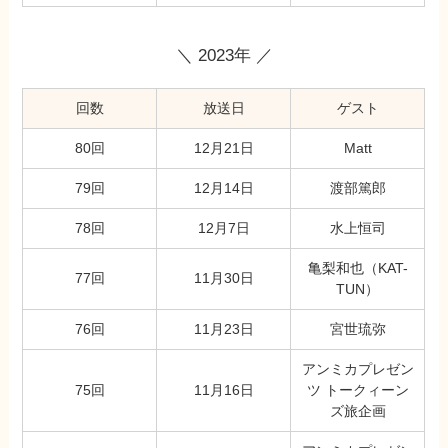
＼ 2023年 ／
回数
放送日
ゲスト
80回
12月21日
Matt
79回
12月14日
渡部篤郎
78回
12月7日
水上恒司
亀梨和也（KAT-
77回
11月30日
TUN）
76回
11月23日
宮世琉弥
アンミカプレゼン
75回
11月16日
ツ トークィーン
ズ旅企画