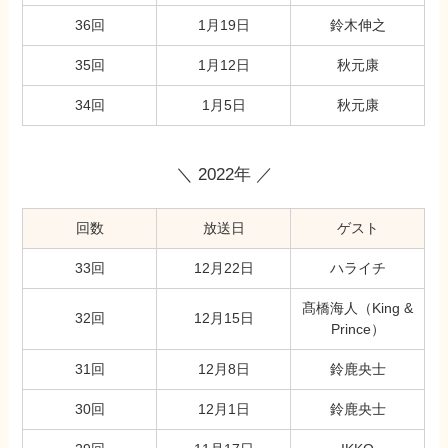
36回
1月19日
鈴木伸之
35回
1月12日
秋元康
34回
1月5日
秋元康
＼ 2022年 ／
回数
放送日
ゲスト
33回
12月22日
ハライチ
髙橋海人（King &
32回
12月15日
Prince）
31回
12月8日
鈴鹿央士
30回
12月1日
鈴鹿央士