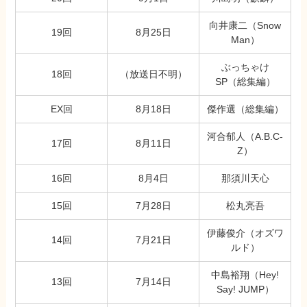
向井康二（Snow
19回
8月25日
Man）
ぶっちゃけ
18回
（放送日不明）
SP（総集編）
EX回
8月18日
傑作選（総集編）
河合郁人（A.B.C-
17回
8月11日
Z）
16回
8月4日
那須川天心
15回
7月28日
松丸亮吾
伊藤俊介（オズワ
14回
7月21日
ルド）
中島裕翔（Hey!
13回
7月14日
Say! JUMP）