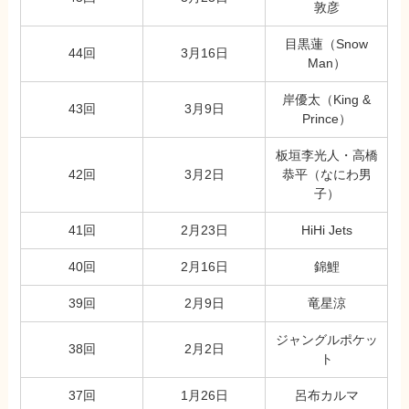
敦彦
目黒蓮（Snow
44回
3月16日
Man）
岸優太（King &
43回
3月9日
Prince）
板垣李光人・高橋
42回
3月2日
恭平（なにわ男
子）
41回
2月23日
HiHi Jets
40回
2月16日
錦鯉
39回
2月9日
竜星涼
ジャングルポケッ
38回
2月2日
ト
37回
1月26日
呂布カルマ