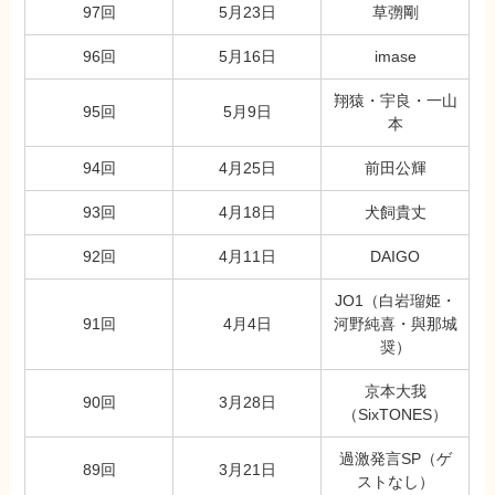
97回
5月23日
草彅剛
96回
5月16日
imase
翔猿・宇良・一山
95回
5月9日
本
94回
4月25日
前田公輝
93回
4月18日
犬飼貴丈
92回
4月11日
DAIGO
JO1（白岩瑠姫・
91回
4月4日
河野純喜・與那城
奨）
京本大我
90回
3月28日
（SixTONES）
過激発言SP（ゲ
89回
3月21日
ストなし）