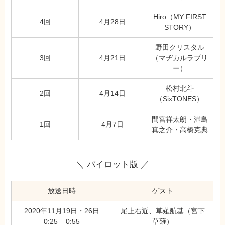
Hiro（MY FIRST
4回
4月28日
STORY）
野田クリスタル
3回
4月21日
（マヂカルラブリ
ー）
松村北斗
2回
4月14日
（SixTONES）
間宮祥太朗・満島
1回
4月7日
真之介・高橋克典
＼ パイロット版 ／
放送日時
ゲスト
2020年11月19日・26日
尾上右近、草薙航基（宮下
0:25 – 0:55
草薙）