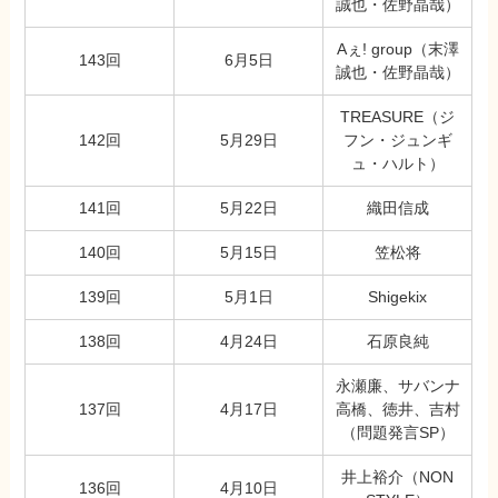
誠也・佐野晶哉）
Aぇ! group（末澤
143回
6月5日
誠也・佐野晶哉）
TREASURE（ジ
142回
5月29日
フン・ジュンギ
ュ・ハルト）
141回
5月22日
織田信成
140回
5月15日
笠松将
139回
5月1日
Shigekix
138回
4月24日
石原良純
永瀬廉、サバンナ
137回
4月17日
高橋、徳井、吉村
（問題発言SP）
井上裕介（NON
136回
4月10日