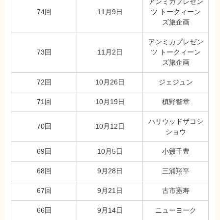
アンミカプレゼン
74回
11月9日
ツ トークィーン
ズ旅企画
アンミカプレゼン
73回
11月2日
ツ トークィーン
ズ旅企画
72回
10月26日
ジェジュン
71回
10月19日
槙野智章
ハリウッドザコシ
70回
10月12日
ショウ
69回
10月5日
小籔千豊
68回
9月28日
三浦翔平
67回
9月21日
古市憲寿
66回
9月14日
ニューヨーク