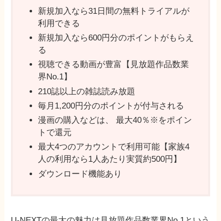
新規加入なら31日間の無料トライアルが
利用できる
新規加入なら600円分のポイントがもらえ
る
視聴できる動画が豊富【見放題作品数業
界No.1】
210誌以上の雑誌読み放題
毎月1,200円分のポイントが付与される
漫画の購入などは、 最⼤40％※をポイン
トで還元
最⼤4つのアカウントで利用可能【家族4
⼈の利⽤なら1⼈あたり実質約500円】
ダウンロード機能あり
U-NEXTの最大の魅力は見放題作品数業界No.1という