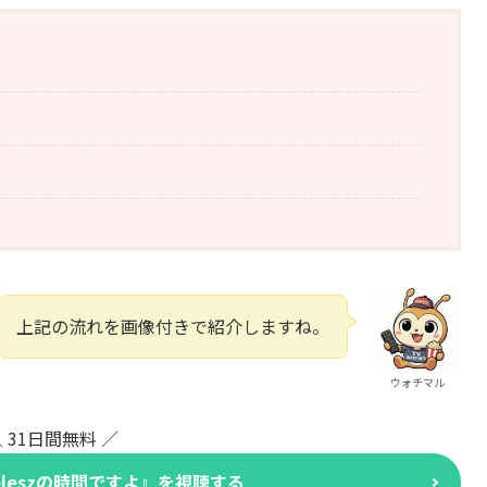
上記の流れを画像付きで紹介しますね。
ウォチマル
 31日間無料 ／
meleszの時間ですよ』を視聴する