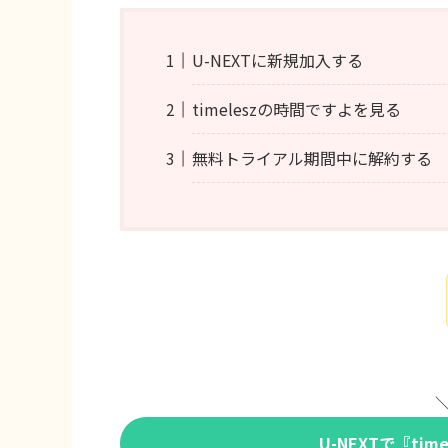
U-NEXTに新規加入する
timeleszの時間ですよを見る
無料トライアル期間中に解約する
＼
U-NEXTで『ti