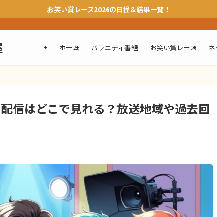
お笑い賞レース2026の日程＆結果一覧！
屋
ホーム
バラエティ番組
お笑い賞レース
ネ
すよの配信はどこで見れる？放送地域や過去回