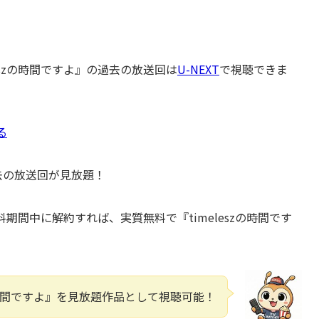
leszの時間ですよ』の過去の放送回は
U-NEXT
で視聴できま
る
の過去の放送回が見放題！
期間中に解約すれば、実質無料で『timeleszの時間です
szの時間ですよ』を見放題作品として視聴可能！