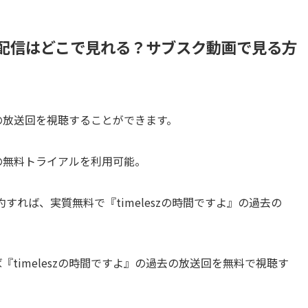
回の配信はどこで見れる？サブスク動画で見る方
過去の放送回を視聴することができます。
間の無料トライアルを利用可能。
すれば、実質無料で『timeleszの時間ですよ』の過去の
『timeleszの時間ですよ』の過去の放送回を無料で視聴す