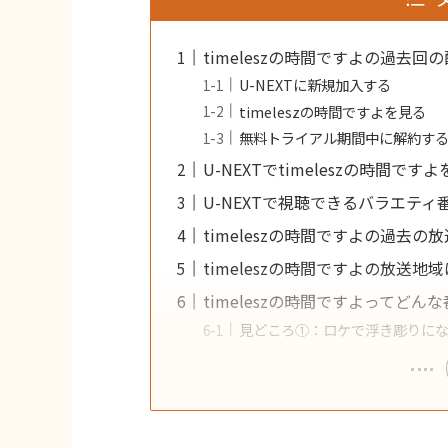
timeleszの時間ですよの過
U-NEXTに新規加入する
timeleszの時間ですよを見る
無料トライアル期間中に解約す
U-NEXTでtimeleszの時間で
U-NEXTで視聴できるバラエティ
timeleszの時間ですよの過去
timeleszの時間ですよの放送地
timeleszの時間ですよってどん
見どころ①：ロケで浮き彫りにな