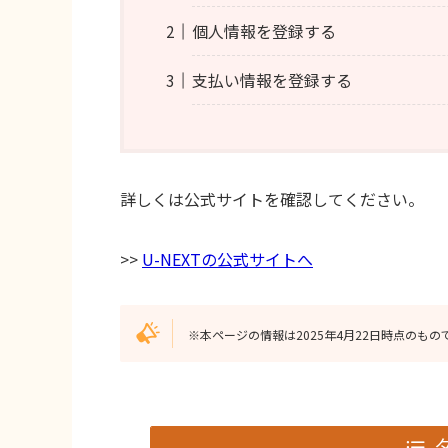
個人情報を登録する
支払い情報を登録する
詳しくは公式サイトを確認してください。
>>
U-NEXTの公式サイトへ
※本ページの情報は2025年4月22日時点のもの