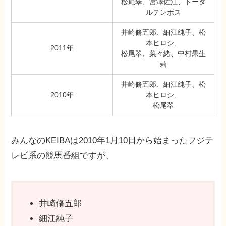
松尾翠、宮澤佐江、トータ
ルテンボス
井崎脩五郎、細江純子、松
本ヒロシ、
2011年
松尾翠、菜々緒、中村果生
莉
井崎脩五郎、細江純子、松
2010年
本ヒロシ、
松尾翠
みんなのKEIBAは2010年1月10日から始まったフジテ
レビ系の競馬番組ですが、
井崎脩五郎
細江純子