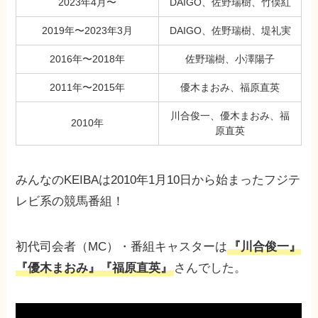
2023年4月〜
DAIGO、佐野瑞樹、竹俣紅
2019年〜2023年3月
DAIGO、佐野瑞樹、堤礼実
2016年〜2018年
佐野瑞樹、小澤陽子
2011年〜2015年
優木まおみ、福原直英
川合俊一、優木まおみ、福
2010年
原直英
みんなのKEIBAは2010年1月10日から始まったフジテ
レビ系の競馬番組！
初代司会者（MC）・番組キャスターは
『川合俊一』
『優木まおみ』『福原直英』
さんでした。