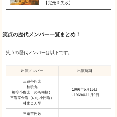
【完走＆失敗】
笑点の歴代メンバー一覧まとめ！
笑点の歴代メンバーは以下です。
出演メンバー
出演時期
三遊亭円楽
桂歌丸
1966年5月15日
柳亭小痴楽（のち梅橋）
～1969年11月9日
三遊亭金遊（のち小円遊）
林家こん平
三遊亭円歌