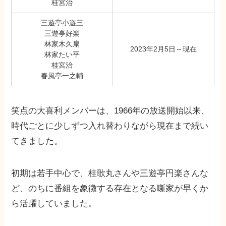
桂宮治
三遊亭小遊三
三遊亭好楽
林家木久扇
2023年2月5日～現在
林家たい平
桂宮治
春風亭一之輔
笑点の大喜利メンバーは、1966年の放送開始以来、
時代ごとに少しずつ入れ替わりながら現在まで続い
てきました。
初期は若手中心で、桂歌丸さんや三遊亭円楽さんな
ど、のちに番組を象徴する存在となる噺家が早くか
ら活躍していました。