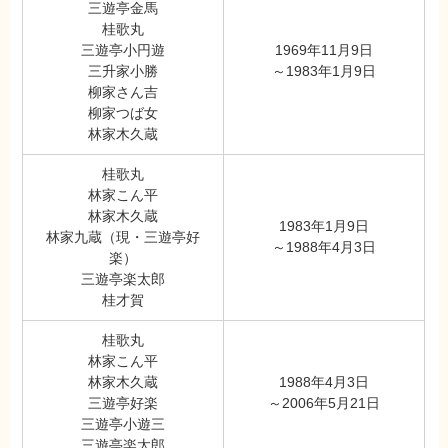
三遊亭金馬
桂歌丸
三遊亭小円遊
1969年11月9日
三升家小勝
～1983年1月9日
柳家さん吉
柳家つば女
林家木久蔵
桂歌丸
林家こん平
林家木久蔵
1983年1月9日
林家九蔵（現・三遊亭好
～1988年4月3日
楽）
三遊亭楽太郎
桂才賀
桂歌丸
林家こん平
林家木久蔵
1988年4月3日
三遊亭好楽
～2006年5月21日
三遊亭小遊三
三遊亭楽太郎