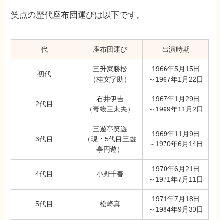
笑点の歴代座布団運びは以下です。
代
座布団運び
出演時期
三升家勝松
1966年5月15日
初代
（桂文字助）
～1967年1月22日
石井伊吉
1967年1月29日
2代目
（毒蝮三太夫）
～1969年11月2日
三遊亭笑遊
1969年11月9日
3代目
（現・5代目三遊
～1970年6月14日
亭円遊）
1970年6月21日
4代目
小野千春
～1971年7月11日
1971年7月18日
5代目
松崎真
～1984年9月30日