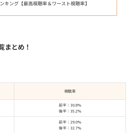
ランキング【最高視聴率＆ワースト視聴率】
一覧まとめ！
視聴率
前半：30.8%
後半：35.2%
前半：29.0%
後半：32.7%