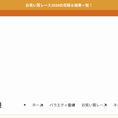
お笑い賞レース2026の日程＆結果一覧！
屋
ホーム
バラエティ番組
お笑い賞レース
ネ